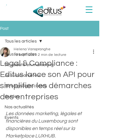
NEW!
Post
Tous les articles
Helena Vanspranghe
Tous les articles
13 sept. 2021
2 min de lecture
Legal & Compliance :
Je débute en marketing
Editus lance son API pour
Je suis marketeur
simplifier les démarches
Témoignages clients
des entreprises
Guides
Nos actualités
Les données marketing, légales et 
Events
financières du Luxembourg sont 
disponibles en temps réel sur la 
Marketplace LUXHUB.