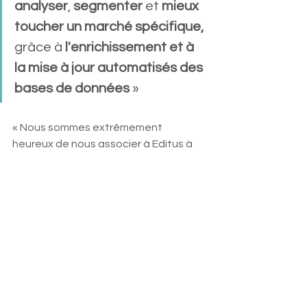
analyser
, 
segmenter 
et 
mieux 
toucher un marché spécifique,
grâce à 
l'enrichissement et à 
la mise à jour automatisés des 
bases de données 
» 
« Nous sommes extrêmement 
heureux de nous associer à Editus à 
travers sa nouvelle marque Neo, et à 
terme de fournir aux clients finaux et 
aux consommateurs d'API des 
données de qualité pour développer 
davantage leur activité, leurs 
campagnes marketing, mais aussi 
pour effectuer facilement des 
contrôles AML grâce aux données 
UBO » déclare Anne-Sophie Morvan, 