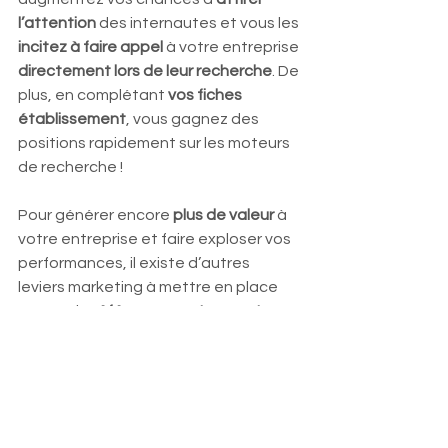
l’attention 
des internautes et vous les 
incitez à faire appel 
à votre entreprise 
directement lors de leur recherche
. De 
plus, en complétant 
vos fiches 
établissement
, vous gagnez des 
positions rapidement sur les moteurs 
de recherche !  
Pour générer encore 
plus de valeur 
à 
votre entreprise et faire exploser vos 
performances, il existe d’autres 
leviers marketing à mettre en place 
comme le 
référencement payant, 
l’emailing ou encore le display
. Ça vous 
intéresse ? Découvrez tout ce que 
vous devez savoir dans notre article 
“
5 leviers de base pour attirer et 
convertir plus de visiteurs sur un site 