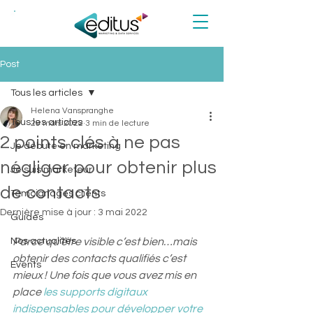
NEW!
Post
Tous les articles
Helena Vanspranghe
Tous les articles
29 mars 2022
3 min de lecture
2 points clés à ne pas
Je débute en marketing
négliger pour obtenir plus
Je suis marketeur
de contacts
Témoignages clients
Dernière mise à jour :
3 mai 2022
Guides
Nos actualités
Parce qu’être visible c’est bien…mais 
obtenir des contacts qualifiés c’est 
Events
mieux ! Une fois que vous avez mis en 
place
 les supports digitaux 
indispensables pour développer votre 