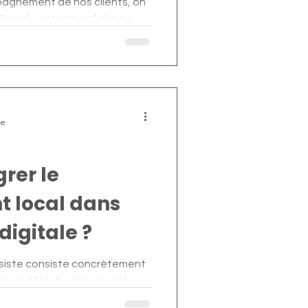
pagnement de nos clients, on
 Google est primordial mais
re
rer le
t local dans
digitale ?
siste consiste concrètement
ise en tête du classement