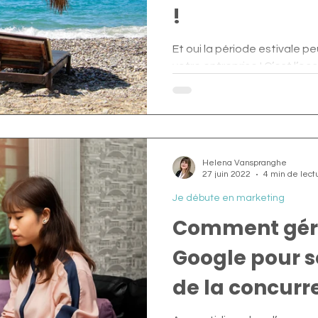
!
Et oui la période estivale p
votre entreprise ! C’est l’o
peu d’avance sur ses...
Helena Vanspranghe
27 juin 2022
4 min de lect
Je débute en marketing
Comment gére
Google pour 
de la concurr