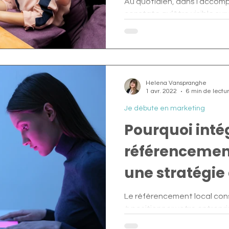
Au quotidien, dans l’accom
constate qu’être visible sur
qu’être devant ses...
Helena Vanspranghe
1 avr. 2022
6 min de lectu
Je débute en marketing
Pourquoi intég
référencemen
une stratégie 
Le référencement local con
à positionner votre entrepr
local effectué par Google.