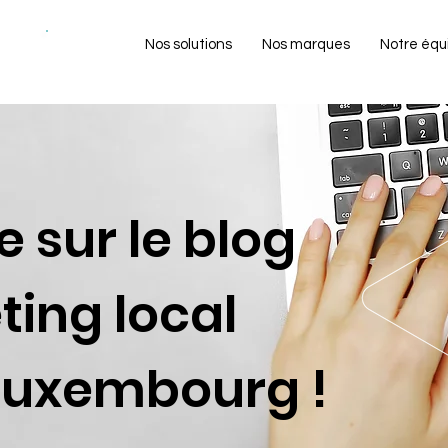
NEW!
Nos solutions
Nos marques
Notre équ
 sur le blog
ing local
Luxembourg !