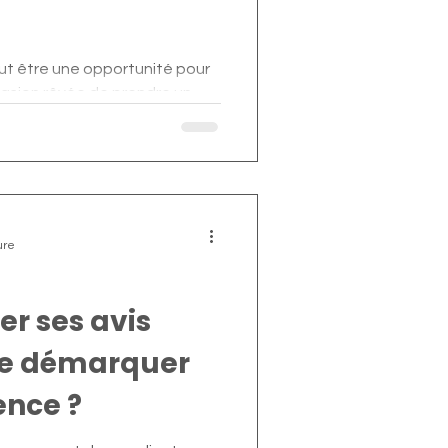
eut être une opportunité pour
ccasion rêvée de prendre un
ure
r ses avis
se démarquer
ence ?