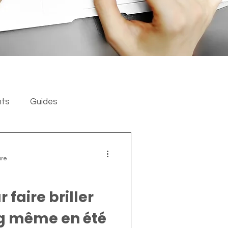
nts
Guides
ure
 faire briller
g même en été