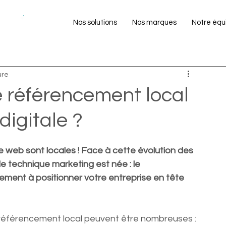
NEW!
Nos solutions
Nos marques
Notre équ
 marketeur
Témoignages clients
Guides
ure
e référencement local
digitale ?
 web sont locales ! Face à cette évolution des 
 technique marketing est née : le 
ement à positionner votre entreprise en tête 
référencement local peuvent être nombreuses :