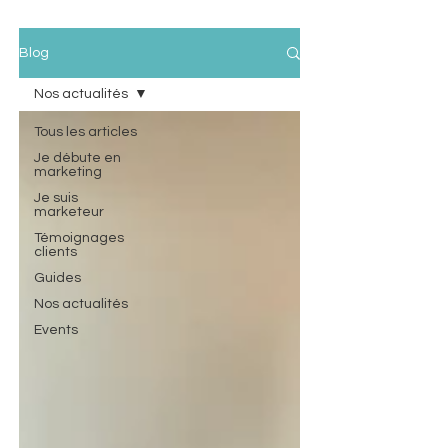
Blog
Nos actualités
Tous les articles
Je débute en
marketing
Je suis
marketeur
Témoignages
clients
Guides
Nos actualités
Events