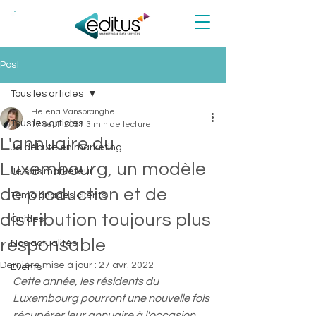
NEW!
Post
Tous les articles
Helena Vanspranghe
Tous les articles
17 sept. 2021
3 min de lecture
L'annuaire du
Je débute en marketing
Luxembourg, un modèle
Je suis marketeur
de production et de
Témoignages clients
distribution toujours plus
Guides
responsable
Nos actualités
Dernière mise à jour :
27 avr. 2022
Events
Cette année, les résidents du 
Luxembourg pourront une nouvelle fois 
récupérer leur annuaire à l'occasion 